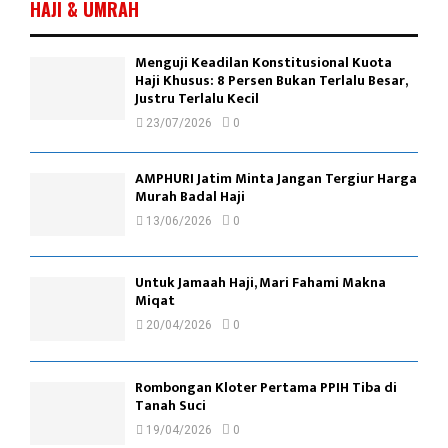
HAJI & UMRAH
Menguji Keadilan Konstitusional Kuota
Haji Khusus: 8 Persen Bukan Terlalu Besar,
Justru Terlalu Kecil
23/07/2026
0
AMPHURI Jatim Minta Jangan Tergiur Harga
Murah Badal Haji
13/06/2026
0
Untuk Jamaah Haji, Mari Fahami Makna
Miqat
20/04/2026
0
Rombongan Kloter Pertama PPIH Tiba di
Tanah Suci
19/04/2026
0