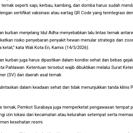
 ternak seperti sapi, kerbau, kambing, dan domba harus sudah men
 dengan sertifikat vaksinasi atau eartag QR Code yang terintegrasi d
 kurban menjelang Idul Adha menyebabkan lalu lintas ternak antarwi
gkatkan risiko penyebaran penyakit hewan menular strategis dan zoo
ketat,” kata Wali Kota Eri, Kamis (14/5/2026).
an kurban juga harus dipastikan dalam kondisi sehat dan bebas geja
ta Pahlawan. Ketentuan tersebut wajib dibuktikan melalui Surat Ke
ner (SV) dari daerah asal ternak.
ulintaskan dalam keadaan sehat dan tidak menunjukkan tanda klinis 
tas ternak, Pemkot Surabaya juga memperketat pengawasan tempat p
ngi izin lokasi dari kecamatan atau kelurahan setempat serta mema
kumen kesehatan resmi.