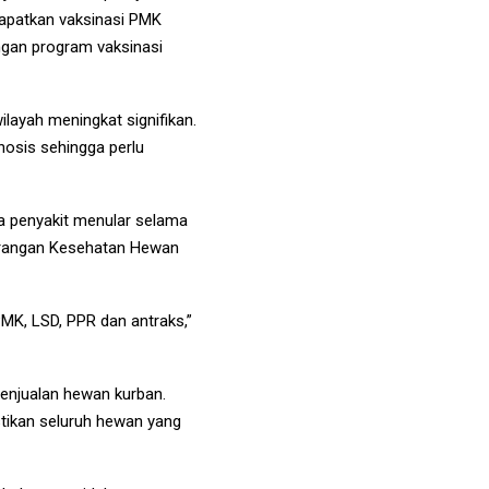
dapatkan vaksinasi PMK
engan program vaksinasi
layah meningkat signifikan.
nosis sehingga perlu
la penyakit menular selama
terangan Kesehatan Hewan
PMK, LSD, PPR dan antraks,”
enjualan hewan kurban.
stikan seluruh hewan yang