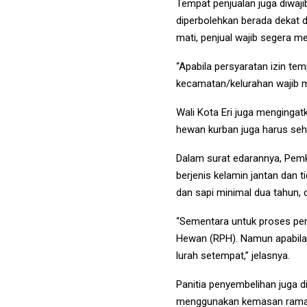
Tempat penjualan juga diwaji
diperbolehkan berada dekat d
mati, penjual wajib segera 
“Apabila persyaratan izin t
kecamatan/kelurahan wajib me
Wali Kota Eri juga mengingat
hewan kurban juga harus seh
Dalam surat edarannya, Pemk
berjenis kelamin jantan dan 
dan sapi minimal dua tahun, 
“Sementara untuk proses pe
Hewan (RPH). Namun apabila d
lurah setempat,” jelasnya.
Panitia penyembelihan juga 
menggunakan kemasan ramah li