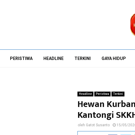
PERISTIWA
HEADLINE
TERKINI
GAYA HIDUP
Headline
Peristiwa
Terkini
Hewan Kurban
Kantongi SKK
oleh
Gatot Susanto
15/05/202