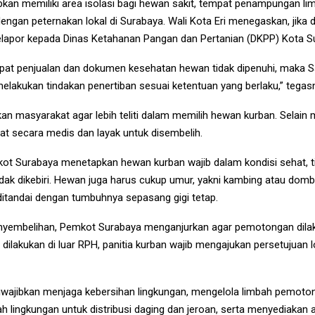
bkan memiliki area isolasi bagi hewan sakit, tempat penampungan lim
engan peternakan lokal di Surabaya. Wali Kota Eri menegaskan, jika
melapor kepada Dinas Ketahanan Pangan dan Pertanian (DKPP) Kota S
empat penjualan dan dokumen kesehatan hewan tidak dipenuhi, maka S
lakukan tindakan penertiban sesuai ketentuan yang berlaku,” tegas
kan masyarakat agar lebih teliti dalam memilih hewan kurban. Selain 
at secara medis dan layak untuk disembelih.
ot Surabaya menetapkan hewan kurban wajib dalam kondisi sehat, tid
tidak dikebiri. Hewan juga harus cukup umur, yakni kambing atau dom
ditandai dengan tumbuhnya sepasang gigi tetap.
nyembelihan, Pemkot Surabaya menganjurkan agar pemotongan dila
ilakukan di luar RPH, panitia kurban wajib mengajukan persetujuan 
diwajibkan menjaga kebersihan lingkungan, mengelola limbah pemoto
ngkungan untuk distribusi daging dan jeroan, serta menyediakan ala