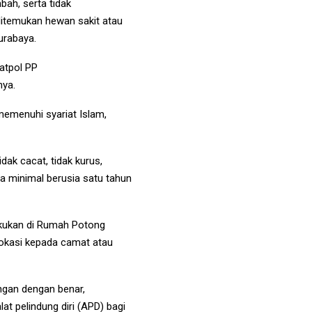
bah, serta tidak
 ditemukan hewan sakit atau
urabaya.
atpol PP
nya.
memenuhi syariat Islam,
ak cacat, tidak kurus,
ba minimal berusia satu tahun
kukan di Rumah Potong
lokasi kepada camat atau
ngan dengan benar,
t pelindung diri (APD) bagi