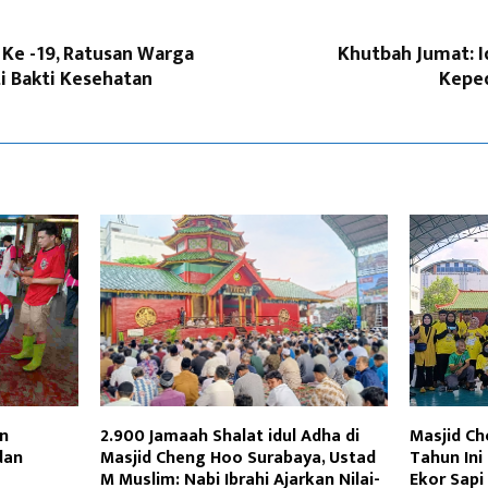
 Ke -19, Ratusan Warga
Khutbah Jumat: 
i Bakti Kesehatan
Kepe
an
2.900 Jamaah Shalat idul Adha di
Masjid Ch
dan
Masjid Cheng Hoo Surabaya, Ustad
Tahun Ini
M Muslim: Nabi Ibrahi Ajarkan Nilai-
Ekor Sapi