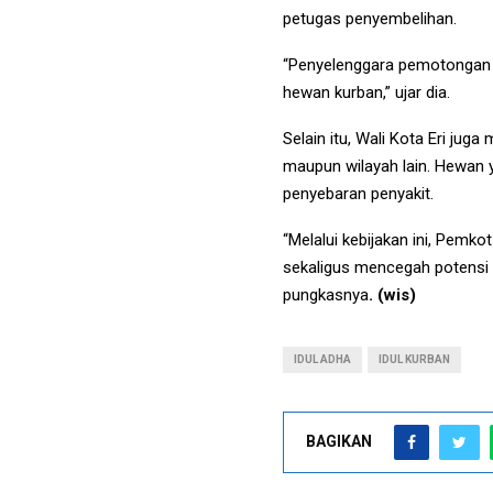
petugas penyembelihan.
“Penyelenggara pemotongan 
hewan kurban,” ujar dia.
Selain itu, Wali Kota Eri jug
maupun wilayah lain. Hewan y
penyebaran penyakit.
“Melalui kebijakan ini, Pemk
sekaligus mencegah potensi 
pungkasnya
. (wis)
IDUL ADHA
IDUL KURBAN
BAGIKAN