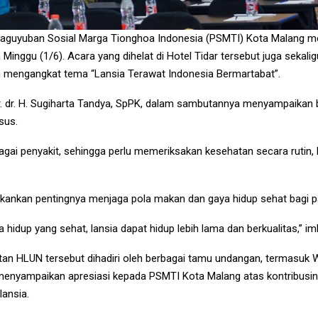
aguyuban Sosial Marga Tionghoa Indonesia (PSMTI) Kota Malang me
Minggu (1/6). Acara yang dihelat di Hotel Tidar tersebut juga sekali
 mengangkat tema “Lansia Terawat Indonesia Bermartabat”.
r. dr. H. Sugiharta Tandya, SpPK, dalam sambutannya menyampaika
sus.
agai penyakit, sehingga perlu memeriksakan kesehatan secara rutin, 
nekankan pentingnya menjaga pola makan dan gaya hidup sehat bagi pa
hidup yang sehat, lansia dapat hidup lebih lama dan berkualitas,” i
tan HLUN tersebut dihadiri oleh berbagai tamu undangan, termasuk Wa
 menyampaikan apresiasi kepada PSMTI Kota Malang atas kontribus
lansia.