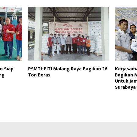
m Siap
PSMTI-PITI Malang Raya Bagikan 26
Kerjasama
ng
Ton Beras
Bagikan M
Untuk Ja
Surabaya