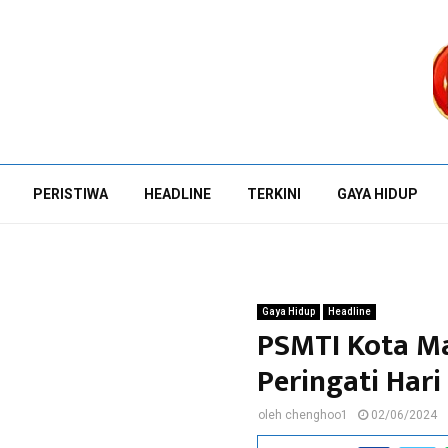
PERISTIWA
HEADLINE
TERKINI
GAYA HIDUP
Gaya Hidup
Headline
PSMTI Kota Ma
Peringati Hari
oleh
chenghoo1
02/06/2024