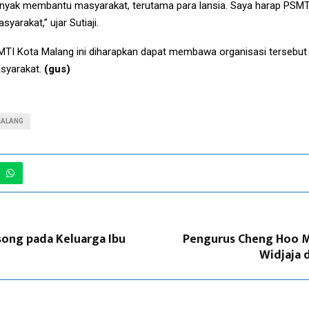
nyak membantu masyarakat, terutama para lansia. Saya harap PSMTI
arakat,” ujar Sutiaji.
MTI Kota Malang ini diharapkan dapat membawa organisasi tersebut k
syarakat.
(gus)
MALANG
song pada Keluarga Ibu
Pengurus Cheng Hoo M
Widjaja 