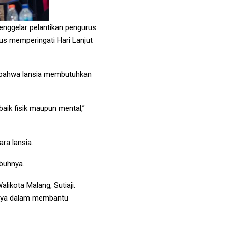
nggelar pelantikan pengurus
gus memperingati Hari Lanjut
n bahwa lansia membutuhkan
baik fisik maupun mental,”
ra lansia.
mbuhnya.
likota Malang, Sutiaji.
inya dalam membantu