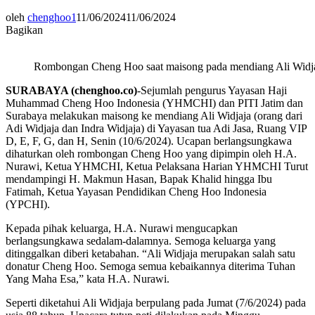
oleh
chenghoo1
11/06/2024
11/06/2024
Bagikan
Rombongan Cheng Hoo saat maisong pada mendiang Ali Widj
SURABAYA (chenghoo.co)
-Sejumlah pengurus Yayasan Haji
Muhammad Cheng Hoo Indonesia (YHMCHI) dan PITI Jatim dan
Surabaya melakukan maisong ke mendiang Ali Widjaja (orang dari
Adi Widjaja dan Indra Widjaja) di Yayasan tua Adi Jasa, Ruang VIP
D, E, F, G, dan H, Senin (10/6/2024). Ucapan berlangsungkawa
dihaturkan oleh rombongan Cheng Hoo yang dipimpin oleh H.A.
Nurawi, Ketua YHMCHI, Ketua Pelaksana Harian YHMCHI Turut
mendampingi H. Makmun Hasan, Bapak Khalid hingga Ibu
Fatimah, Ketua Yayasan Pendidikan Cheng Hoo Indonesia
(YPCHI).
Kepada pihak keluarga, H.A. Nurawi mengucapkan
berlangsungkawa sedalam-dalamnya. Semoga keluarga yang
ditinggalkan diberi ketabahan. “Ali Widjaja merupakan salah satu
donatur Cheng Hoo. Semoga semua kebaikannya diterima Tuhan
Yang Maha Esa,” kata H.A. Nurawi.
Seperti diketahui Ali Widjaja berpulang pada Jumat (7/6/2024) pada