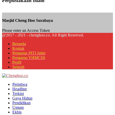
Perpustakaan Islam
Masjid Cheng Hoo Surabaya
Please enter an Access Token
@2017 - 2021 - chenghoo.co. All Right Reserved.
Beranda
Kontak
Pengurus PITI Jatim
Pengurus YHMCHI
Profil
Sejarah
Facebook
Twitter
Youtube
Peristiwa
Headline
Terkini
Gaya Hidup
Pendidikan
Umum
Ekbis