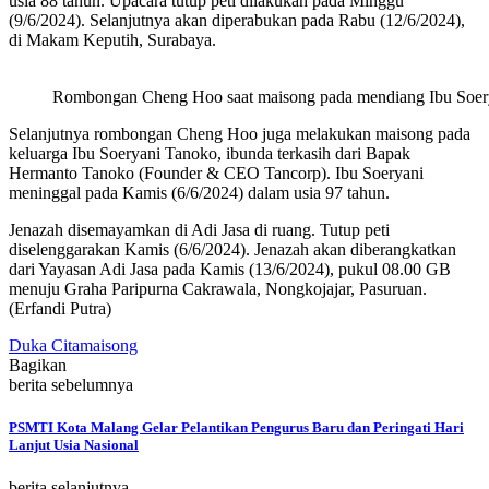
usia 88 tahun. Upacara tutup peti dilakukan pada Minggu
(9/6/2024). Selanjutnya akan diperabukan pada Rabu (12/6/2024),
di Makam Keputih, Surabaya.
Rombongan Cheng Hoo saat maisong pada mendiang Ibu Soer
Selanjutnya rombongan Cheng Hoo juga melakukan maisong pada
keluarga Ibu Soeryani Tanoko, ibunda terkasih dari Bapak
Hermanto Tanoko (Founder & CEO Tancorp). Ibu Soeryani
meninggal pada Kamis (6/6/2024) dalam usia 97 tahun.
Jenazah disemayamkan di Adi Jasa di ruang. Tutup peti
diselenggarakan Kamis (6/6/2024). Jenazah akan diberangkatkan
dari Yayasan Adi Jasa pada Kamis (13/6/2024), pukul 08.00 GB
menuju Graha Paripurna Cakrawala, Nongkojajar, Pasuruan.
(Erfandi Putra)
Duka Cita
maisong
Bagikan
berita sebelumnya
PSMTI Kota Malang Gelar Pelantikan Pengurus Baru dan Peringati Hari
Lanjut Usia Nasional
berita selanjutnya