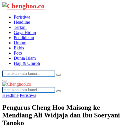
Peristiwa
Headline
Terkini
Gaya Hidup
Pendidikan
Umum
Ekbis
Foto
Dunia Islam
Haji & Umroh
Search
Search
for:
Facebook
Twitter
Youtube
Primary
Menu
Search
Search
for:
Headline
Peristiwa
Pengurus Cheng Hoo Maisong ke
Mendiang Ali Widjaja dan Ibu Soeryani
Tanoko