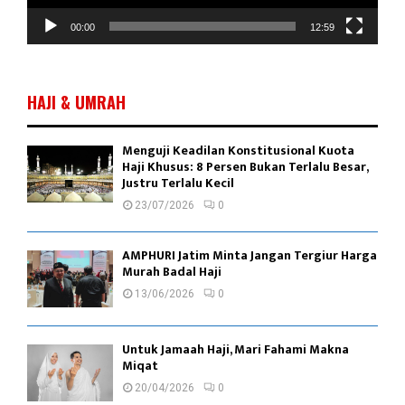
i
d
00:00
12:59
e
o
HAJI & UMRAH
Menguji Keadilan Konstitusional Kuota
Haji Khusus: 8 Persen Bukan Terlalu Besar,
Justru Terlalu Kecil
23/07/2026
0
AMPHURI Jatim Minta Jangan Tergiur Harga
Murah Badal Haji
13/06/2026
0
Untuk Jamaah Haji, Mari Fahami Makna
Miqat
20/04/2026
0