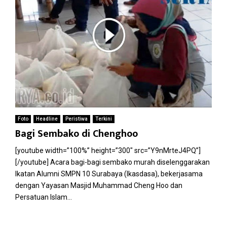
Foto
Headline
Peristiwa
Terkini
Bagi Sembako di Chenghoo
[youtube width=”100%” height=”300″ src=”Y9nMrteJ4PQ”]
[/youtube] Acara bagi-bagi sembako murah diselenggarakan
Ikatan Alumni SMPN 10 Surabaya (Ikasdasa), bekerjasama
dengan Yayasan Masjid Muhammad Cheng Hoo dan
Persatuan Islam...