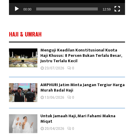
i
d
00:00
12:59
e
o
HAJI & UMRAH
Menguji Keadilan Konstitusional Kuota
Haji Khusus: 8 Persen Bukan Terlalu Besar,
Justru Terlalu Kecil
23/07/2026
0
AMPHURI Jatim Minta Jangan Tergiur Harga
Murah Badal Haji
13/06/2026
0
Untuk Jamaah Haji, Mari Fahami Makna
Miqat
20/04/2026
0