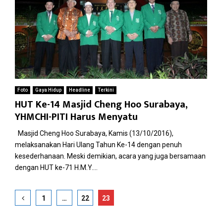
Foto
Gaya Hidup
Headline
Terkini
HUT Ke-14 Masjid Cheng Hoo Surabaya,
YHMCHI-PITI Harus Menyatu
Masjid Cheng Hoo Surabaya, Kamis (13/10/2016),
melaksanakan Hari Ulang Tahun Ke-14 dengan penuh
kesederhanaan. Meski demikian, acara yang juga bersamaan
dengan HUT ke-71 H.M.Y....
Paginasi
1
…
22
23
pos