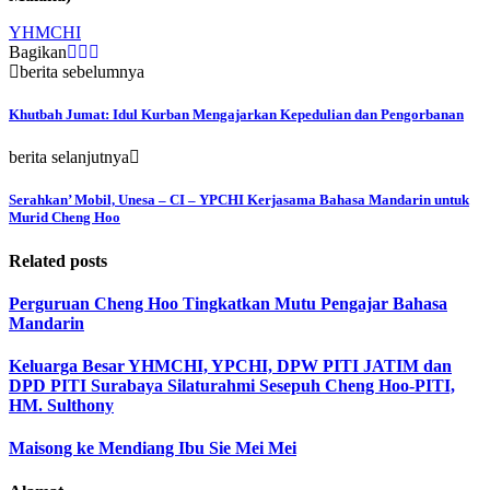
YHMCHI
Bagikan
berita sebelumnya
Khutbah Jumat: Idul Kurban Mengajarkan Kepedulian dan Pengorbanan
berita selanjutnya
Serahkan’ Mobil, Unesa – CI – YPCHI Kerjasama Bahasa Mandarin untuk
Murid Cheng Hoo
Related posts
Perguruan Cheng Hoo Tingkatkan Mutu Pengajar Bahasa
Mandarin
Keluarga Besar YHMCHI, YPCHI, DPW PITI JATIM dan
DPD PITI Surabaya Silaturahmi Sesepuh Cheng Hoo-PITI,
HM. Sulthony
Maisong ke Mendiang Ibu Sie Mei Mei