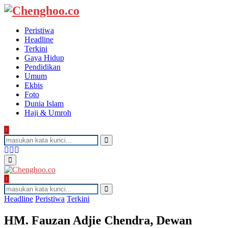
Peristiwa
Headline
Terkini
Gaya Hidup
Pendidikan
Umum
Ekbis
Foto
Dunia Islam
Haji & Umroh
Search
for:
Search
Facebook
Twitter
Youtube
Primary
Menu
Search
for:
Search
Headline
Peristiwa
Terkini
HM. Fauzan Adjie Chendra, Dewan