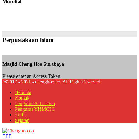
Murottal
Perpustakaan Islam
Masjid Cheng Hoo Surabaya
Please enter an Access Token
@2017 - 2021 - chenghoo.co. All Right Reserved.
Beranda
Kontak
Pengurus PITI Jatim
Pengurus YHMCHI
Profil
Sejarah
Facebook
Twitter
Youtube