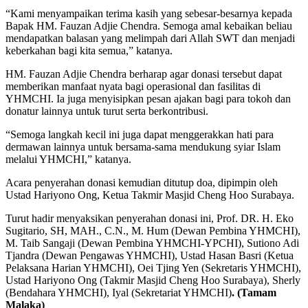
“Kami menyampaikan terima kasih yang sebesar-besarnya kepada
Bapak HM. Fauzan Adjie Chendra. Semoga amal kebaikan beliau
mendapatkan balasan yang melimpah dari Allah SWT dan menjadi
keberkahan bagi kita semua,” katanya.
HM. Fauzan Adjie Chendra berharap agar donasi tersebut dapat
memberikan manfaat nyata bagi operasional dan fasilitas di
YHMCHI. Ia juga menyisipkan pesan ajakan bagi para tokoh dan
donatur lainnya untuk turut serta berkontribusi.
“Semoga langkah kecil ini juga dapat menggerakkan hati para
dermawan lainnya untuk bersama-sama mendukung syiar Islam
melalui YHMCHI,” katanya.
Acara penyerahan donasi kemudian ditutup doa, dipimpin oleh
Ustad Hariyono Ong, Ketua Takmir Masjid Cheng Hoo Surabaya.
Turut hadir menyaksikan penyerahan donasi ini, Prof. DR. H. Eko
Sugitario, SH, MAH., C.N., M. Hum (Dewan Pembina YHMCHI),
M. Taib Sangaji (Dewan Pembina YHMCHI-YPCHI), Sutiono Adi
Tjandra (Dewan Pengawas YHMCHI), Ustad Hasan Basri (Ketua
Pelaksana Harian YHMCHI), Oei Tjing Yen (Sekretaris YHMCHI),
Ustad Hariyono Ong (Takmir Masjid Cheng Hoo Surabaya), Sherly
(Bendahara YHMCHI), Iyal (Sekretariat YHMCHI)
. (Tamam
Malaka)