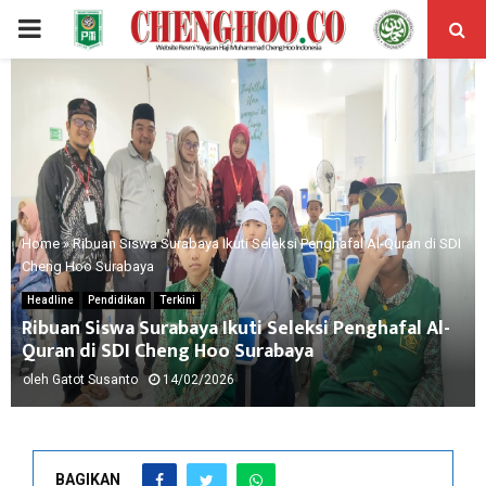
PRIMARY
MENU
Home
»
Ribuan Siswa Surabaya Ikuti Seleksi Penghafal Al-Quran di SDI
Cheng Hoo Surabaya
Headline
Pendidikan
Terkini
Ribuan Siswa Surabaya Ikuti Seleksi Penghafal Al-
Quran di SDI Cheng Hoo Surabaya
oleh
Gatot Susanto
14/02/2026
BAGIKAN