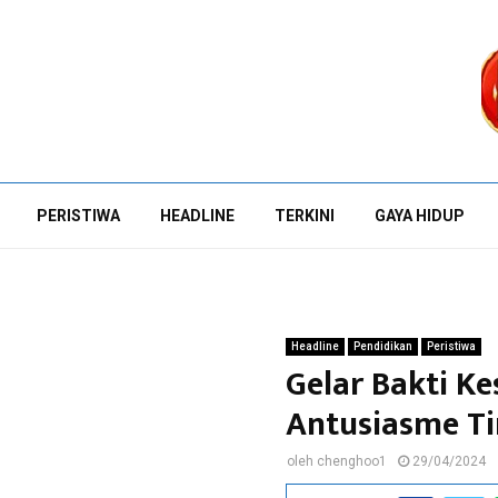
PERISTIWA
HEADLINE
TERKINI
GAYA HIDUP
Headline
Pendidikan
Peristiwa
Gelar Bakti K
Antusiasme T
oleh
chenghoo1
29/04/2024