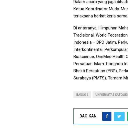
Dalam acara yang juga dihad
Ketua Koordinator Muda-Mudi
terlaksana berkat kerja sama
Di antaranya, Himpunan Maha
Tradisional, World Federatio
Indonesia – DPD Jatim, Perku
Interkontinental, Perkumpula
Bioscience, OneMed Health Ca
Persatuan Islam Tionghoa I
Bhakti Persatuan (YBP), Pe
Surabaya (PMTS). Tamam Ma
BAKSOS
UNIVERSITAS KATOLIK
BAGIKAN