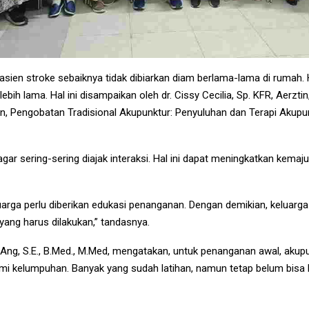
en stroke sebaiknya tidak dibiarkan diam berlama-lama di rumah. 
bih lama. Hal ini disampaikan oleh dr. Cissy Cecilia, Sp. KFR, Aerzti
n, Pengobatan Tradisional Akupunktur: Penyuluhan dan Terapi Akupun
 agar sering-sering diajak interaksi. Hal ini dapat meningkatkan kema
eluarga perlu diberikan edukasi penanganan. Dengan demikian, keluarga
ang harus dilakukan,” tandasnya.
 Ang, S.E., B.Med., M.Med, mengatakan, untuk penanganan awal, akupu
i kelumpuhan. Banyak yang sudah latihan, namun tetap belum bisa b