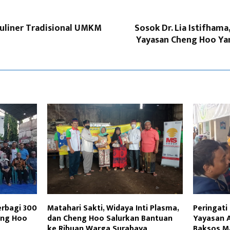
uliner Tradisional UMKM
Sosok Dr. Lia Istifhama
Yayasan Cheng Hoo Ya
erbagi 300
Matahari Sakti, Widaya Inti Plasma,
Peringati
eng Hoo
dan Cheng Hoo Salurkan Bantuan
Yayasan 
ke Ribuan Warga Surabaya
Baksos M