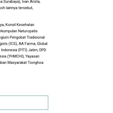
 Surabaya), Ivan Arista,
h lainnya tersebut,
ya, Konsil Kesehatan
Perkumpulan Naturopatis
legium Pengobat Tradisional
gists (ICS), AA Farma, Global
 Indonesia (PITI) Jatim, DPD
esia (YHMCHI), Yayasan
yuban Masyarakat Tionghoa