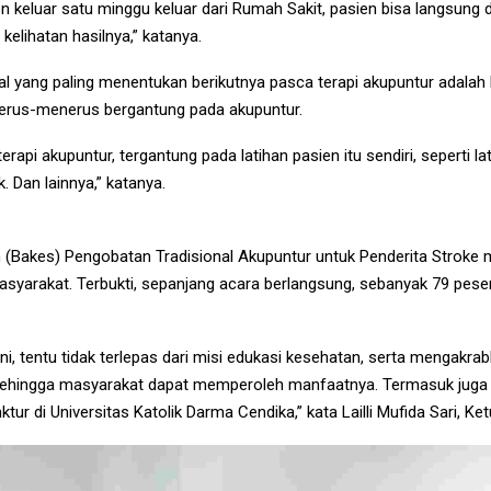
n keluar satu minggu keluar dari Rumah Sakit, pasien bisa langsung d
elihatan hasilnya,” katanya.
al yang paling menentukan berikutnya pasca terapi akupuntur adalah 
a terus-menerus bergantung pada akupuntur.
erapi akupuntur, tergantung pada latihan pasien itu sendiri, seperti l
. Dan lainnya,” katanya.
 (Bakes) Pengobatan Tradisional Akupuntur untuk Penderita Strok
masyarakat. Terbukti, sepanjang acara berlangsung, sebanyak 79 peser
ni, tentu tidak terlepas dari misi edukasi kesehatan, serta mengakra
 sehingga masyarakat dapat memperoleh manfaatnya. Termasuk juga k
ur di Universitas Katolik Darma Cendika,” kata Lailli Mufida Sari, Ket