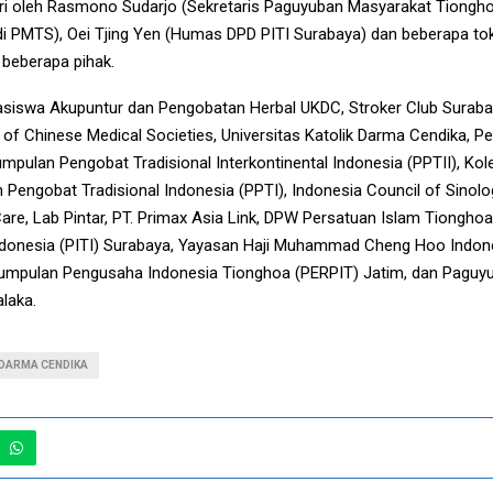
iri oleh Rasmono Sudarjo (Sekretaris Paguyuban Masyarakat Tionghoa
 PMTS), Oei Tjing Yen (Humas DPD PITI Surabaya) dan beberapa toko
 beberapa pihak.
siswa Akupuntur dan Pengobatan Herbal UKDC, Stroker Club Suraba
n of Chinese Medical Societies, Universitas Katolik Darma Cendika, 
mpulan Pengobat Tradisional Interkontinental Indonesia (PPTII), Ko
n Pengobat Tradisional Indonesia (PPTI), Indonesia Council of Sinolo
re, Lab Pintar, PT. Primax Asia Link, DPW Persatuan Islam Tionghoa
ndonesia (PITI) Surabaya, Yayasan Haji Muhammad Cheng Hoo Indon
rkumpulan Pengusaha Indonesia Tionghoa (PERPIT) Jatim, dan Pagu
laka.
 DARMA CENDIKA