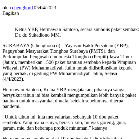
oleh
chenghoo1
05/04/2023
Bagikan
Ketua YBP, Hermawan Santoso, secara simbolis paket semb
Dr. dr. Sukadiono MM,
SURABAYA (Chenghoo.co) – Yayasan Bakti Persatuan (YBP),
Paguyuban Masyarakat Tionghoa Surabaya (PMTS), dan
Perkumpulan Pengusaha Indonesia Tionghoa (Perpitl) Jawa Timur
(Jatim), memberikan 1500 paket bantuan sembako kepada Pimpinan
Wilayah (PW) Muhammadiyah Jatim untuk didistribusikan kepada
yang berhak, di gedung PW Muhammadiyah Jatim, Selasa
(4/4/2023).
Hermawan Santoso, Ketua YBP, mengatakan, pihaknya sangat
bersyukur tahun ini bisa kembali mengumpulkan lebih banyak paket
bantuan untuk masyarakat dhuafa, setelah sebelumnya diterpa
pandemi.
“Untuk tahun ini, kita menyalurkan sebanyak 10 ribu paket
sembako. Yang mana isinya, beras 5 kilo, minyak goreng, gula,
garam, mie, dan beberapa produk minuman,” katanya.
Hermawan melanjutkan, dari 10 ribu tersebut, didistribusikan