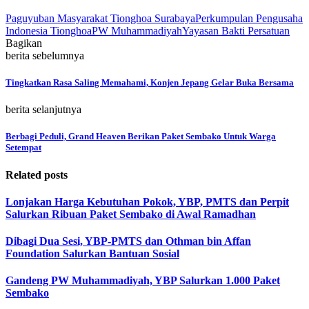
Paguyuban Masyarakat Tionghoa Surabaya
Perkumpulan Pengusaha
Indonesia Tionghoa
PW Muhammadiyah
Yayasan Bakti Persatuan
Bagikan
berita sebelumnya
Tingkatkan Rasa Saling Memahami, Konjen Jepang Gelar Buka Bersama
berita selanjutnya
Berbagi Peduli, Grand Heaven Berikan Paket Sembako Untuk Warga
Setempat
Related posts
Lonjakan Harga Kebutuhan Pokok, YBP, PMTS dan Perpit
Salurkan Ribuan Paket Sembako di Awal Ramadhan
Dibagi Dua Sesi, YBP-PMTS dan Othman bin Affan
Foundation Salurkan Bantuan Sosial
Gandeng PW Muhammadiyah, YBP Salurkan 1.000 Paket
Sembako