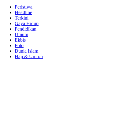
Facebook
Twitter
Youtube
Peristiwa
Headline
Terkini
Gaya Hidup
Pendidikan
Umum
Ekbis
Foto
Dunia Islam
Haji & Umroh