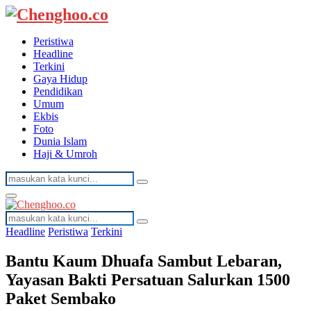
Peristiwa
Headline
Terkini
Gaya Hidup
Pendidikan
Umum
Ekbis
Foto
Dunia Islam
Haji & Umroh
Search
Search
for:
Facebook
Twitter
Youtube
Primary
Menu
Search
Search
for:
Headline
Peristiwa
Terkini
Bantu Kaum Dhuafa Sambut Lebaran,
Yayasan Bakti Persatuan Salurkan 1500
Paket Sembako