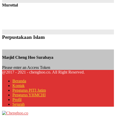
Murottal
Perpustakaan Islam
Masjid Cheng Hoo Surabaya
Please enter an Access Token
@2017 - 2021 - chenghoo.co. All Right Reserved.
Beranda
Kontak
Pengurus PITI Jatim
Pengurus YHMCHI
Profil
Sejarah