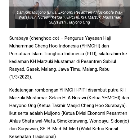
Dari Kiri: Muljono (Divisi Ekonomi Pesantren Ahlus-Shofa Wal-
Wafa), H.A Nurawi (Ketua YHMCHI), KH. Marzuki Mustamar,
Suryawan, Haryono Ong
Surabaya (chenghoo.co) – Pengurus Yayasan Haji
Muhammad Cheng Hoo Indonesia (YHMCHI) dan
Persatuan Islam Tionghoa Indonesia (PITI), silaturahim ke
kediaman KH Marzuki Mustamar di Pesantren Sabilul
Rasyad, Gasek, Malang, Jawa Timu, Malang, Rabu
(1/3/2023).
Kedatangan rombongan YHMCHI-PITI disambut putra KH.
Marzuki Mustamar. Selain H. A Nurawi (Ketua YHMCHI) dan
Haryono Ong (Ketua Takmir Masjid Cheng Hoo Surabaya),
ikut serta adalah Muljono (Ketua Divisi Ekonomi Pesantren
Ahlus Shafa wal-Wafa, Simoketawang, Wonoayu, Sidoarjo)
dan Suryawan, SE. B. Med. M. Med (Wakil Ketua Konsil
Kesehatan Tradisional).