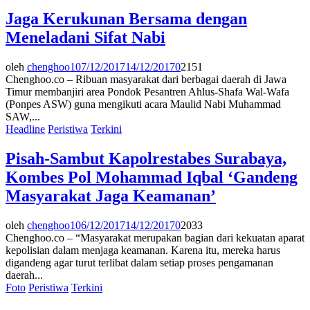
Jaga Kerukunan Bersama dengan
Meneladani Sifat Nabi
oleh
chenghoo1
07/12/2017
14/12/2017
0
2151
Chenghoo.co – Ribuan masyarakat dari berbagai daerah di Jawa
Timur membanjiri area Pondok Pesantren Ahlus-Shafa Wal-Wafa
(Ponpes ASW) guna mengikuti acara Maulid Nabi Muhammad
SAW,...
Headline
Peristiwa
Terkini
Pisah-Sambut Kapolrestabes Surabaya,
Kombes Pol Mohammad Iqbal ‘Gandeng
Masyarakat Jaga Keamanan’
oleh
chenghoo1
06/12/2017
14/12/2017
0
2033
Chenghoo.co – “Masyarakat merupakan bagian dari kekuatan aparat
kepolisian dalam menjaga keamanan. Karena itu, mereka harus
digandeng agar turut terlibat dalam setiap proses pengamanan
daerah...
Foto
Peristiwa
Terkini