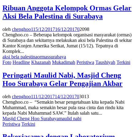
Ribuan Anggota Kelompok Ormas Gelar
Aksi Bela Palestina di Surabaya
oleh
chenghoo1
15/12/2017
16/12/2017
0
2098
Chenghoo.co – Beberapa kelompok organisasi masyarakat (ormas)
di Surabaya dan sekitarnya melakukan aksi bela Palestina di sekitar
Kantor Konjen Amerika Serikat, Jumat (15/12). Tepatnya di
Komplek...
aksi bela palestina
ormas
surabaya
Foto
Headline
Khazanah
Mukadimah
Peristiwa
Taushiyah
Terkini
Peringati Maulid Nabi, Masjid Cheng
Hoo Surabaya Gelar Pengajian Akbar
oleh
chenghoo1
11/12/2017
14/12/2017
0
3013
Chenghoo.co – “Semakin besar pengetahuan kita kepada Nabi
Muhammad, maka semakin besar pula rasa cinta dan rindu kita
kepada Nabi Muhammad SAW.” Itulah salah satu...
Masjid Cheng Hoo Surabaya
maulid nabi
Peristiwa
Terkini
Bekerjasama dengan Laboratorium