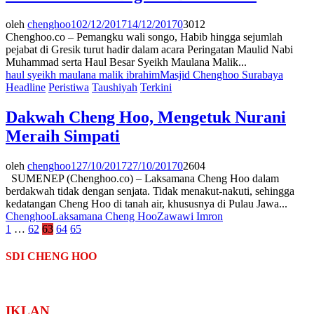
oleh
chenghoo1
02/12/2017
14/12/2017
0
3012
Chenghoo.co – Pemangku wali songo, Habib hingga sejumlah
pejabat di Gresik turut hadir dalam acara Peringatan Maulid Nabi
Muhammad serta Haul Besar Syeikh Maulana Malik...
haul syeikh maulana malik ibrahim
Masjid Chenghoo Surabaya
Headline
Peristiwa
Taushiyah
Terkini
Dakwah Cheng Hoo, Mengetuk Nurani
Meraih Simpati
oleh
chenghoo1
27/10/2017
27/10/2017
0
2604
SUMENEP (Chenghoo.co) – Laksamana Cheng Hoo dalam
berdakwah tidak dengan senjata. Tidak menakut-nakuti, sehingga
kedatangan Cheng Hoo di tanah air, khususnya di Pulau Jawa...
Chenghoo
Laksamana Cheng Hoo
Zawawi Imron
Paginasi
1
…
62
63
64
65
pos
SDI CHENG HOO
IKLAN