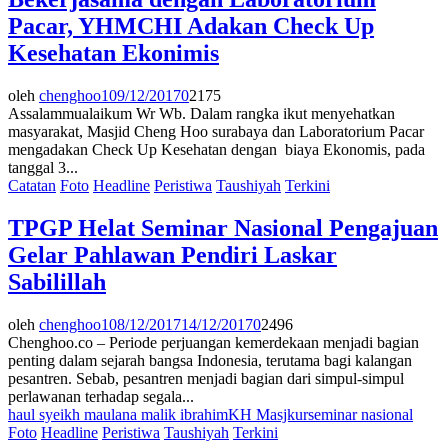
Pacar, YHMCHI Adakan Check Up
Kesehatan Ekonimis
oleh
chenghoo1
09/12/2017
0
2175
Assalammualaikum Wr Wb. Dalam rangka ikut menyehatkan
masyarakat, Masjid Cheng Hoo surabaya dan Laboratorium Pacar
mengadakan Check Up Kesehatan dengan biaya Ekonomis, pada
tanggal 3...
Catatan
Foto
Headline
Peristiwa
Taushiyah
Terkini
TPGP Helat Seminar Nasional Pengajuan
Gelar Pahlawan Pendiri Laskar
Sabilillah
oleh
chenghoo1
08/12/2017
14/12/2017
0
2496
Chenghoo.co – Periode perjuangan kemerdekaan menjadi bagian
penting dalam sejarah bangsa Indonesia, terutama bagi kalangan
pesantren. Sebab, pesantren menjadi bagian dari simpul-simpul
perlawanan terhadap segala...
haul syeikh maulana malik ibrahim
KH Masjkur
seminar nasional
Foto
Headline
Peristiwa
Taushiyah
Terkini