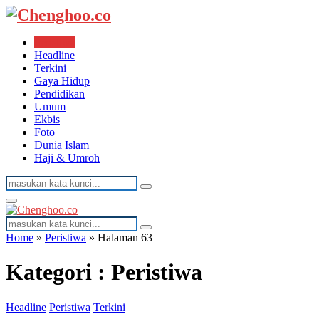
Peristiwa
Headline
Terkini
Gaya Hidup
Pendidikan
Umum
Ekbis
Foto
Dunia Islam
Haji & Umroh
Search
Search
for:
Facebook
Twitter
Youtube
Primary
Menu
Search
Search
for:
Home
»
Peristiwa
»
Halaman 63
Kategori : Peristiwa
Headline
Peristiwa
Terkini