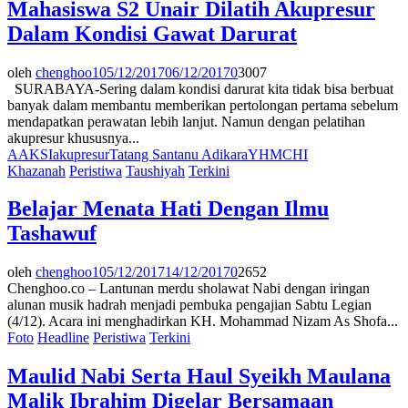
Mahasiswa S2 Unair Dilatih Akupresur
Dalam Kondisi Gawat Darurat
oleh
chenghoo1
05/12/2017
06/12/2017
0
3007
SURABAYA-Sering dalam kondisi darurat kita tidak bisa berbuat
banyak dalam membantu memberikan pertolongan pertama sebelum
mendapatkan perawatan lebih lanjut. Namun dengan pelatihan
akupresur khususnya...
AAKSI
akupresur
Tatang Santanu Adikara
YHMCHI
Khazanah
Peristiwa
Taushiyah
Terkini
Belajar Menata Hati Dengan Ilmu
Tashawuf
oleh
chenghoo1
05/12/2017
14/12/2017
0
2652
Chenghoo.co – Lantunan merdu sholawat Nabi dengan iringan
alunan musik hadrah menjadi pembuka pengajian Sabtu Legian
(4/12). Acara ini menghadirkan KH. Mohammad Nizam As Shofa...
Foto
Headline
Peristiwa
Terkini
Maulid Nabi Serta Haul Syeikh Maulana
Malik Ibrahim Digelar Bersamaan