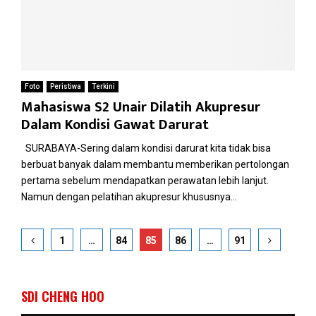
Foto
Peristiwa
Terkini
Mahasiswa S2 Unair Dilatih Akupresur
Dalam Kondisi Gawat Darurat
SURABAYA-Sering dalam kondisi darurat kita tidak bisa
berbuat banyak dalam membantu memberikan pertolongan
pertama sebelum mendapatkan perawatan lebih lanjut.
Namun dengan pelatihan akupresur khususnya...
Paginasi
1
…
84
85
86
…
91
pos
SDI CHENG HOO