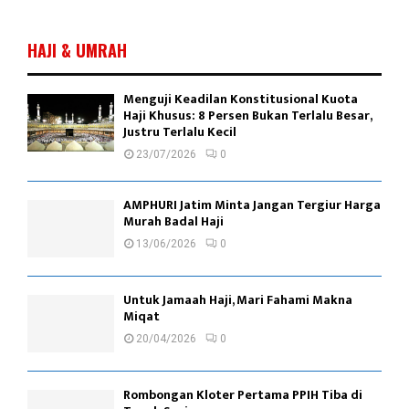
o
HAJI & UMRAH
Menguji Keadilan Konstitusional Kuota
Haji Khusus: 8 Persen Bukan Terlalu Besar,
Justru Terlalu Kecil
23/07/2026
0
AMPHURI Jatim Minta Jangan Tergiur Harga
Murah Badal Haji
13/06/2026
0
Untuk Jamaah Haji, Mari Fahami Makna
Miqat
20/04/2026
0
Rombongan Kloter Pertama PPIH Tiba di