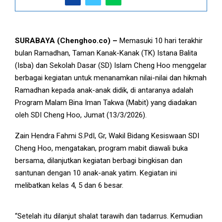
Siswa TK Isba Berbagi Bingkisan dan Santunan Kepada Anak-
Anak yatim di Surabaya.
SURABAYA (Chenghoo.co) –
Memasuki 10 hari terakhir
bulan Ramadhan, Taman Kanak-Kanak (TK) Istana Balita
(Isba) dan Sekolah Dasar (SD) Islam Cheng Hoo menggelar
berbagai kegiatan untuk menanamkan nilai-nilai dan hikmah
Ramadhan kepada anak-anak didik, di antaranya adalah
Program Malam Bina Iman Takwa (Mabit) yang diadakan
oleh SDI Cheng Hoo, Jumat (13/3/2026).
Zain Hendra Fahmi S.PdI, Gr, Wakil Bidang Kesiswaan SDI
Cheng Hoo, mengatakan, program mabit diawali buka
bersama, dilanjutkan kegiatan berbagi bingkisan dan
santunan dengan 10 anak-anak yatim. Kegiatan ini
Siswa SDI Cheng Hoo melaksanakan shalat tarawih bersama
melibatkan kelas 4, 5 dan 6 besar.
dalam kegiatan Mabit (Malam Bina Iman Takwa).
“Setelah itu dilanjut shalat tarawih dan tadarrus. Kemudian