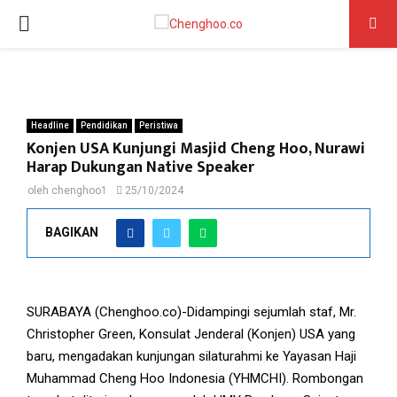
PRIMARY
MENU
Headline
Pendidikan
Peristiwa
Konjen USA Kunjungi Masjid Cheng Hoo, Nurawi
Harap Dukungan Native Speaker
oleh
chenghoo1
25/10/2024
BAGIKAN
H. A Nurawi, Ketua YHMCHI (empat dari kiri) menyerahkan
Cinderamata untuk Mr. Christopher Green, Konjen USA (enam dari
kiri)
SURABAYA (Chenghoo.co)-Didampingi sejumlah staf, Mr.
Christopher Green, Konsulat Jenderal (Konjen) USA yang
baru, mengadakan kunjungan silaturahmi ke Yayasan Haji
Muhammad Cheng Hoo Indonesia (YHMCHI). Rombongan