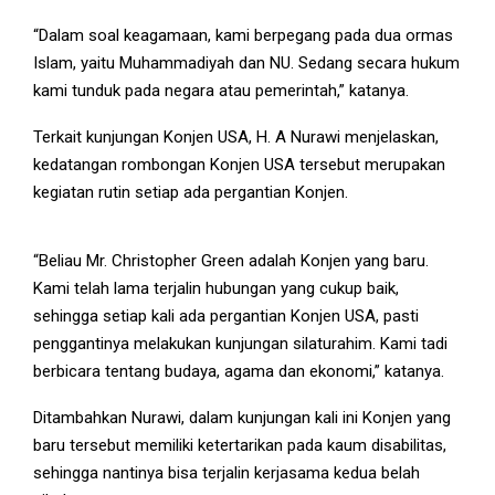
“Dalam soal keagamaan, kami berpegang pada dua ormas
Islam, yaitu Muhammadiyah dan NU. Sedang secara hukum
kami tunduk pada negara atau pemerintah,” katanya.
Terkait kunjungan Konjen USA, H. A Nurawi menjelaskan,
Ustadz Hasan Basri, Ketua Pelaksana Harian YHMCHI (Paling kiri
kedatangan rombongan Konjen USA tersebut merupakan
berkopiah), H.A Nurawi, Ketua YHMCHI (dua dari kiri), Mr.
Christopher Green, Konjen USA (tengah berbaju batik), HMY
kegiatan rutin setiap ada pergantian Konjen.
Bambang Sujanto, Pendiri YHMCHI (paling kanan berkopiah putih)
“Beliau Mr. Christopher Green adalah Konjen yang baru.
Kami telah lama terjalin hubungan yang cukup baik,
sehingga setiap kali ada pergantian Konjen USA, pasti
penggantinya melakukan kunjungan silaturahim. Kami tadi
berbicara tentang budaya, agama dan ekonomi,” katanya.
Ditambahkan Nurawi, dalam kunjungan kali ini Konjen yang
baru tersebut memiliki ketertarikan pada kaum disabilitas,
sehingga nantinya bisa terjalin kerjasama kedua belah