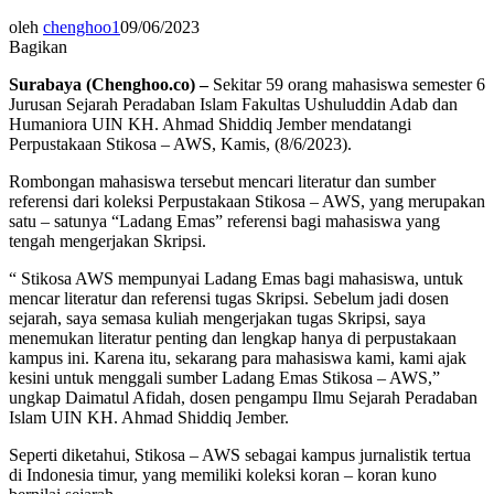
oleh
chenghoo1
09/06/2023
Bagikan
Surabaya (Chenghoo.co) –
Sekitar 59 orang mahasiswa semester 6
Jurusan Sejarah Peradaban Islam Fakultas Ushuluddin Adab dan
Humaniora UIN KH. Ahmad Shiddiq Jember mendatangi
Perpustakaan Stikosa – AWS, Kamis, (8/6/2023).
Rombongan mahasiswa tersebut mencari literatur dan sumber
referensi dari koleksi Perpustakaan Stikosa – AWS, yang merupakan
satu – satunya “Ladang Emas” referensi bagi mahasiswa yang
tengah mengerjakan Skripsi.
“ Stikosa AWS mempunyai Ladang Emas bagi mahasiswa, untuk
mencar literatur dan referensi tugas Skripsi. Sebelum jadi dosen
sejarah, saya semasa kuliah mengerjakan tugas Skripsi, saya
menemukan literatur penting dan lengkap hanya di perpustakaan
kampus ini. Karena itu, sekarang para mahasiswa kami, kami ajak
kesini untuk menggali sumber Ladang Emas Stikosa – AWS,”
ungkap Daimatul Afidah, dosen pengampu Ilmu Sejarah Peradaban
Islam UIN KH. Ahmad Shiddiq Jember.
Seperti diketahui, Stikosa – AWS sebagai kampus jurnalistik tertua
di Indonesia timur, yang memiliki koleksi koran – koran kuno