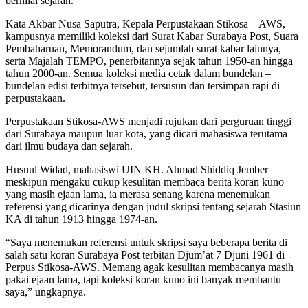
bernilai sejarah.
Kata Akbar Nusa Saputra, Kepala Perpustakaan Stikosa – AWS,
kampusnya memiliki koleksi dari Surat Kabar Surabaya Post, Suara
Pembaharuan, Memorandum, dan sejumlah surat kabar lainnya,
serta Majalah TEMPO, penerbitannya sejak tahun 1950-an hingga
tahun 2000-an. Semua koleksi media cetak dalam bundelan –
bundelan edisi terbitnya tersebut, tersusun dan tersimpan rapi di
perpustakaan.
Perpustakaan Stikosa-AWS menjadi rujukan dari perguruan tinggi
dari Surabaya maupun luar kota, yang dicari mahasiswa terutama
dari ilmu budaya dan sejarah.
Husnul Widad, mahasiswi UIN KH. Ahmad Shiddiq Jember
meskipun mengaku cukup kesulitan membaca berita koran kuno
yang masih ejaan lama, ia merasa senang karena menemukan
referensi yang dicarinya dengan judul skripsi tentang sejarah Stasiun
KA di tahun 1913 hingga 1974-an.
“Saya menemukan referensi untuk skripsi saya beberapa berita di
salah satu koran Surabaya Post terbitan Djum’at 7 Djuni 1961 di
Perpus Stikosa-AWS. Memang agak kesulitan membacanya masih
pakai ejaan lama, tapi koleksi koran kuno ini banyak membantu
saya,” ungkapnya.