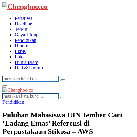
Peristiwa
Headline
Terkini
Gaya Hidup
Pendidikan
Umum
Ekbis
Foto
Dunia Islam
Haji & Umroh
Search
Search
for:
Facebook
Twitter
Youtube
Primary
Menu
Search
Search
for:
Pendidikan
Puluhan Mahasiswa UIN Jember Cari
‘Ladang Emas’ Referensi di
Perpustakaan Stikosa – AWS