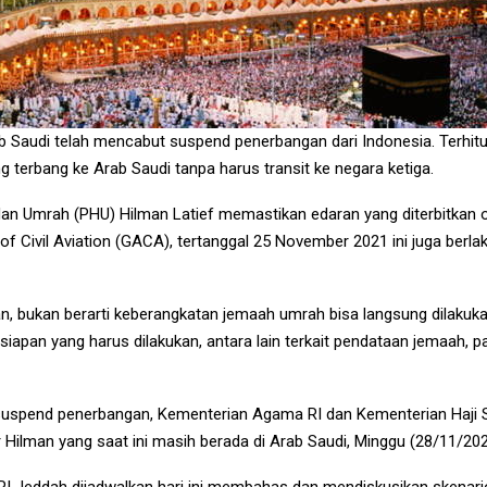
b Saudi telah mencabut suspend penerbangan dari Indonesia. Terhit
g terbang ke Arab Saudi tanpa harus transit ke negara ketiga.
 dan Umrah (PHU) Hilman Latief memastikan edaran yang diterbitkan 
 of Civil Aviation (GACA), tertanggal 25 November 2021 ini juga ber
an, bukan berarti keberangkatan jemaah umrah bisa langsung dilaku
iapan yang harus dilakukan, antara lain terkait pendataan jemaah, 
 suspend penerbangan, Kementerian Agama RI dan Kementerian Haji
 Hilman yang saat ini masih berada di Arab Saudi, Minggu (28/11/202
JRI Jeddah dijadwalkan hari ini membahas dan mendiskusikan skena