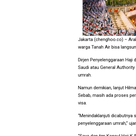
Jakarta (chenghoo.co) – Ara
warga Tanah Air bisa langsun
Dirjen Penyelenggaraan Haji
Saudi atau General Authority
umrah.
Namun demikian, lanjut Hilm
Sebab, masih ada proses pers
visa.
“Menindaklanjuti dicabutnya
penyelenggaraan umrah,” ujar
“Saya dan tim Konsul Haji K