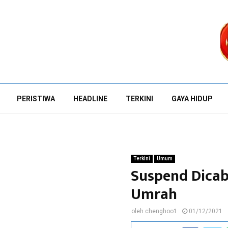
PERISTIWA
HEADLINE
TERKINI
GAYA HIDUP
Terkini
Umum
Suspend Dicab
Umrah
oleh
chenghoo1
01/12/2021