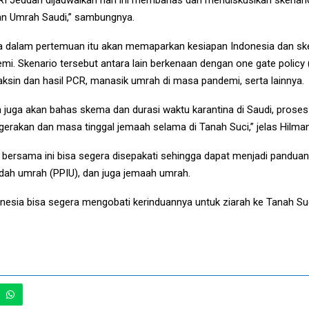
an Umrah Saudi,” sambungnya.
ya dalam pertemuan itu akan memaparkan kesiapan Indonesia dan s
. Skenario tersebut antara lain berkenaan dengan one gate policy (
t vaksin dan hasil PCR, manasik umrah di masa pandemi, serta lainnya.
 juga akan bahas skema dan durasi waktu karantina di Saudi, proses
gerakan dan masa tinggal jemaah selama di Tanah Suci,” jelas Hilman
 bersama ini bisa segera disepakati sehingga dapat menjadi panduan
adah umrah (PPIU), dan juga jemaah umrah.
sia bisa segera mengobati kerinduannya untuk ziarah ke Tanah Suci